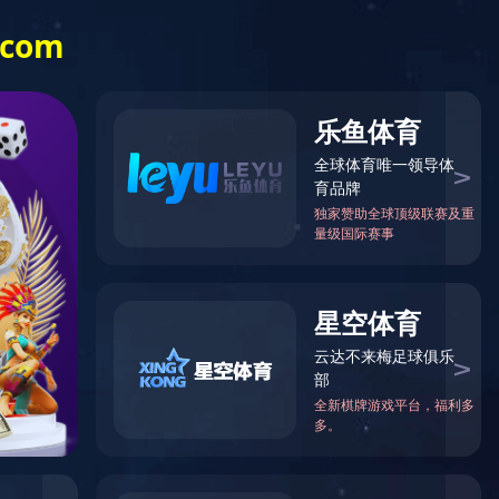
|
|
|
网站地图
|
全国咨询热线：
400-6288-007
采购需求