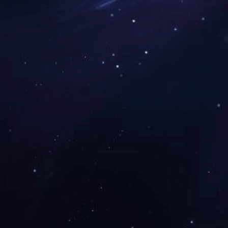
企业邮箱：info@yl007.com
公司地址：深圳市宝安区宝石西路108
号二号楼6楼
手机 ：186 8875 7638 熊总监
上一篇：
被
下一篇：
无
首页
关于我们
产品中