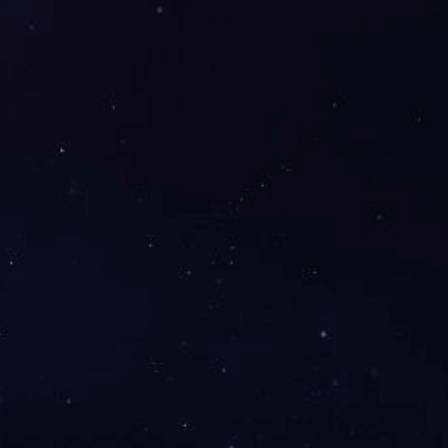
hth华体在线登录-华体（中国）