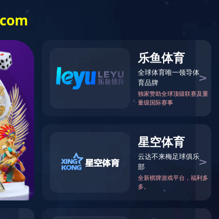
|
|
|
网站地图
|
全国咨询热线：
400-6288-007
采购需求