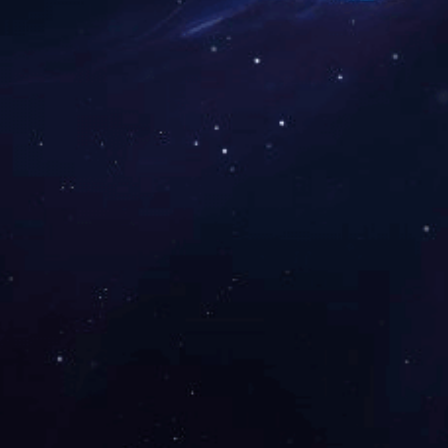
企业邮箱：info@yl007.com
激励机制：
公司地址：深圳市宝安区石岩街道建
兴路海谷科技大厦T4栋7楼
人际关系：
手机 ：186 8875 7638 熊总监
党建文
自我净化，
行为文
是非分明、
首页
关于我们
产品中