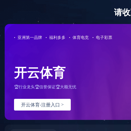
欢迎光临驰通达官网！
首页
关于我们
产品中心
hth华体在线登录-华体（中国）