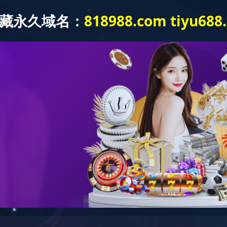
ODM/OEM
新闻资讯
服务支持