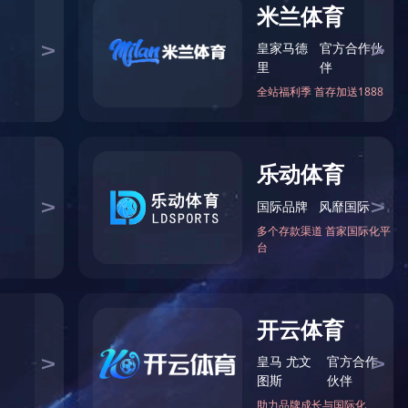
您的位置：
关于我们
»
企业文化