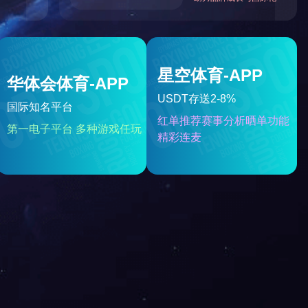
在
线
客
服