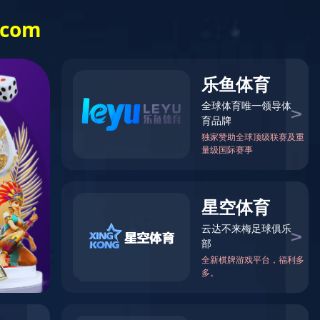
|
|
|
网站地图
|
全国咨询热线：
400-6288-007
采购需求