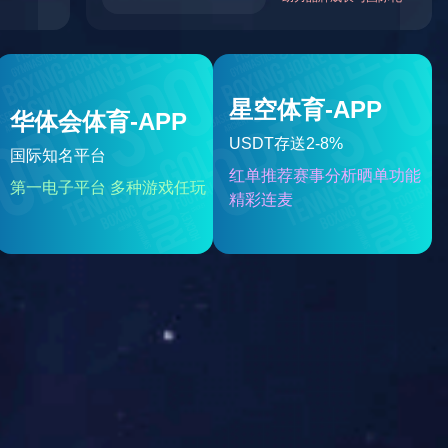
 OEM需求