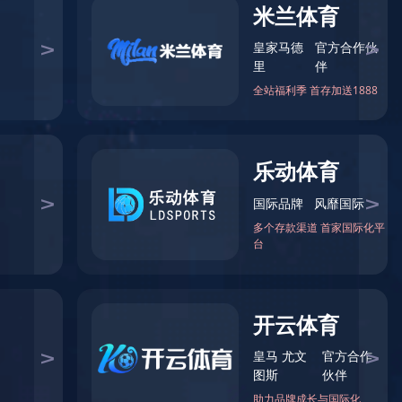
您的位置：
ODM/OEM