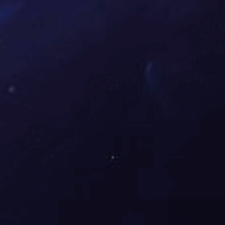
过真实案例解析了电器使用、高空坠物、燃气泄漏等
示紧急呼叫按钮、烟雾探测报警器
和燃气报警器
等
安
动问答气氛热烈。