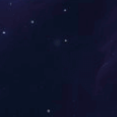
实践环节成
全
报警
，
通
保系统还灵