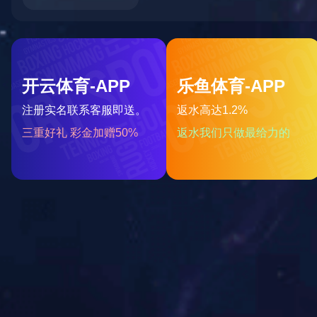
产品动态
hth华体在线登录-华体（中
国）
hth华体在线登录-华体（中国）
全国免费服务热线：400-6288-007
公司电话：0755-2788 9940
企业邮箱：info@yl007.com
公司地址：深圳市宝安区宝石西路108
号二号楼6楼
手机 ：186 8875 7638 熊总监