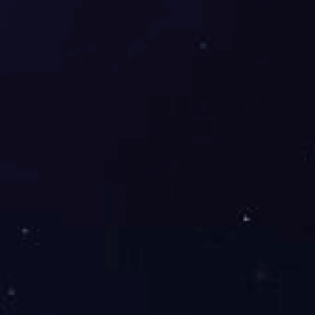
外探测器
和智能定位胸牌
等
安全产品
，当设备触发
安
发送报警信息到手机端
时，孩子们惊叹
比电影里的安
"
影留恋
。