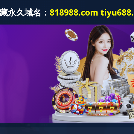
ODM/OEM
新闻资讯
服务支持